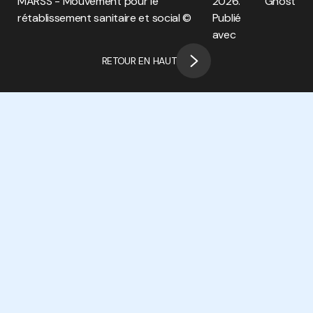
MARSS - Mouvement pour le
2026.
Ghost
rétablissement sanitaire et social ©
Publié
avec
RETOUR EN HAUT