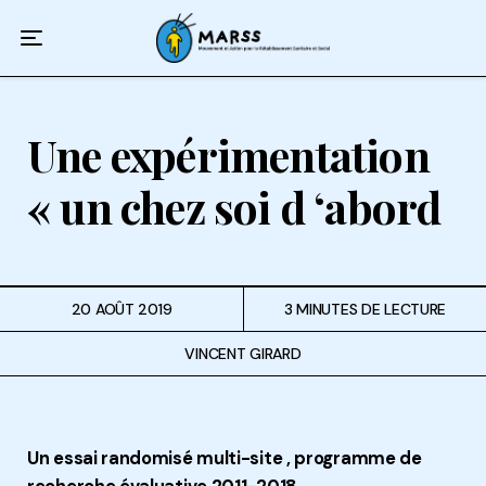
Accueil
Qui sommes-nous ?
Une expérimentation
Que faisons-nous ?
« un chez soi d ‘abord
20 AOÛT 2019
3 MINUTES DE LECTURE
VINCENT GIRARD
Un essai randomisé multi-site , programme de